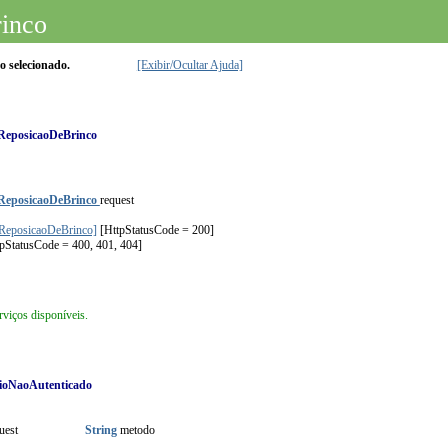
inco
o selecionado.
[Exibir/Ocultar Ajuda]
ReposicaoDeBrinco
ReposicaoDeBrinco
request
ReposicaoDeBrinco]
[HttpStatusCode = 200]
tpStatusCode = 400, 401, 404]
viços disponíveis.
ioNaoAutenticado
uest
String
metodo