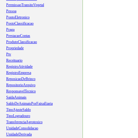
PermissaoTransitoVegetal
Pessoa
PontoEletronico
PostoClassificacao
Praga
PrestacaoContas
ProdutoClassificacao
Propriedade
Ptv
Receituario
RegistroAtividade
RegistroEmpresa
ReposicaoDeBrinco
RepositorioArquivo
ResponsavelTecnico
SaidaAnimais
SaldoDeAnimaisPorFaixaEtaria
TipoAjusteSaldo
TipoLogradouro
TransferenciaAgrotoxico
UnidadeConsolidacao
UnidadeDerivada