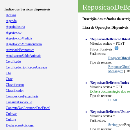
ReposicaoDeBr
Índice dos Serviços disponíveis
Acesso
Descrição dos métodos do serviç
Agenda
Agroindustria
Lista de Operações Disponíveis
Agrotoxico
AgrotoxicoMedida
/ReposicaoDeBrinco/Obter
Métodos aceitos = POST
AgrotoxicoMovimentacao
Filtros Possíveis:
AtividadeEconomica
Parâmetros:
AtualizacaoSaldoAnimais
RequestObter
Certificado
Tipo de retorno:
ResponseObter
CertificadoTipificacaoCarcaca
Mensagem
[Ht
Cfo
Cfoc
/ReposicaoDeBrinco/Index
Classificacao
Métodos aceitos = GET
Classificador
Exibe a documentação dos ser
Tipo de retorno:
ComposicaoFaixaEtaria
HTML
ConsultaEnviaNFe
ContratoNaoPortuarioDocFiscal
/ReposicaoDeBrinco/Usuar
Cultivar
Métodos aceitos =
Cultura
Parâmetros:
String
jsonReq
DeclaracaoAdicional
Tipo de retorno: