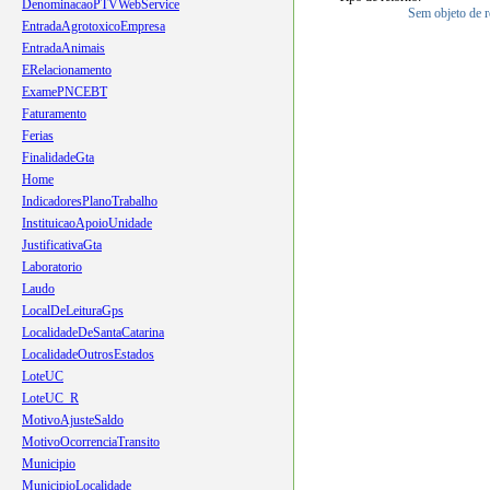
DenominacaoPTVWebService
Sem objeto de r
EntradaAgrotoxicoEmpresa
EntradaAnimais
ERelacionamento
ExamePNCEBT
Faturamento
Ferias
FinalidadeGta
Home
IndicadoresPlanoTrabalho
InstituicaoApoioUnidade
JustificativaGta
Laboratorio
Laudo
LocalDeLeituraGps
LocalidadeDeSantaCatarina
LocalidadeOutrosEstados
LoteUC
LoteUC_R
MotivoAjusteSaldo
MotivoOcorrenciaTransito
Municipio
MunicipioLocalidade